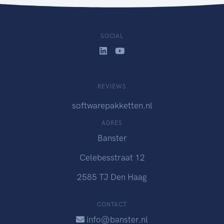
SOCIAL
REVIEWS
softwarepakketten.nl
ADRES
Banster
Celebesstraat 12
2585 TJ Den Haag
CONTACT
info@banster.nl