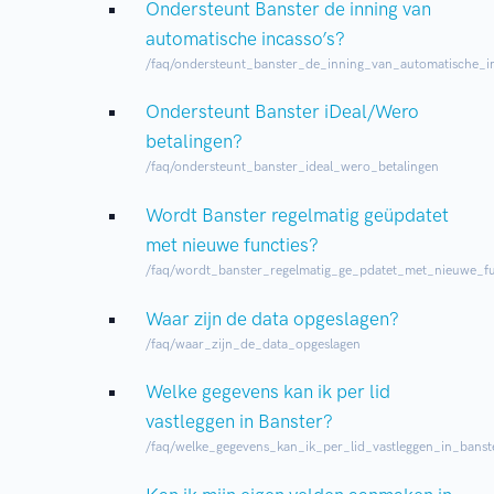
Ondersteunt Banster de inning van
automatische incasso’s?
/faq/ondersteunt_banster_de_inning_van_automatische_i
Ondersteunt Banster iDeal/Wero
betalingen?
/faq/ondersteunt_banster_ideal_wero_betalingen
Wordt Banster regelmatig geüpdatet
met nieuwe functies?
/faq/wordt_banster_regelmatig_ge_pdatet_met_nieuwe_fu
Waar zijn de data opgeslagen?
/faq/waar_zijn_de_data_opgeslagen
Welke gegevens kan ik per lid
vastleggen in Banster?
/faq/welke_gegevens_kan_ik_per_lid_vastleggen_in_banst