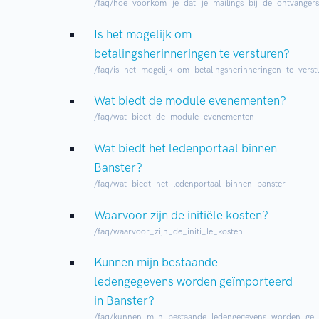
/faq/hoe_voorkom_je_dat_je_mailings_bij_de_ontvange
Is het mogelijk om
betalingsherinneringen te versturen?
/faq/is_het_mogelijk_om_betalingsherinneringen_te_verst
Wat biedt de module evenementen?
/faq/wat_biedt_de_module_evenementen
Wat biedt het ledenportaal binnen
Banster?
/faq/wat_biedt_het_ledenportaal_binnen_banster
Waarvoor zijn de initiële kosten?
/faq/waarvoor_zijn_de_initi_le_kosten
Kunnen mijn bestaande
ledengegevens worden geïmporteerd
in Banster?
/faq/kunnen_mijn_bestaande_ledengegevens_worden_ge_