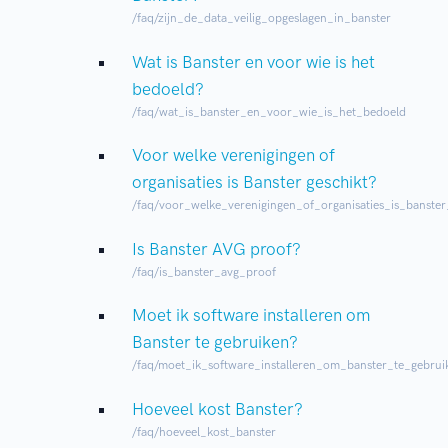
/faq/zijn_de_data_veilig_opgeslagen_in_banster
Wat is Banster en voor wie is het
bedoeld?
/faq/wat_is_banster_en_voor_wie_is_het_bedoeld
Voor welke verenigingen of
organisaties is Banster geschikt?
/faq/voor_welke_verenigingen_of_organisaties_is_banster
Is Banster AVG proof?
/faq/is_banster_avg_proof
Moet ik software installeren om
Banster te gebruiken?
/faq/moet_ik_software_installeren_om_banster_te_gebrui
Hoeveel kost Banster?
/faq/hoeveel_kost_banster