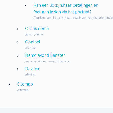
Kan een lid zijn.haar betalingen en
facturen inzien via het portaal?
/faq/kan_een_lid_zijn_haar_betalingen_en_facturen_inzie
Gratis demo
/gratis_demo
Contact
/contact
Demo avond Banster
/over_ons/demo_avond_banster
Davilex
/davilex
Sitemap
/sitemap