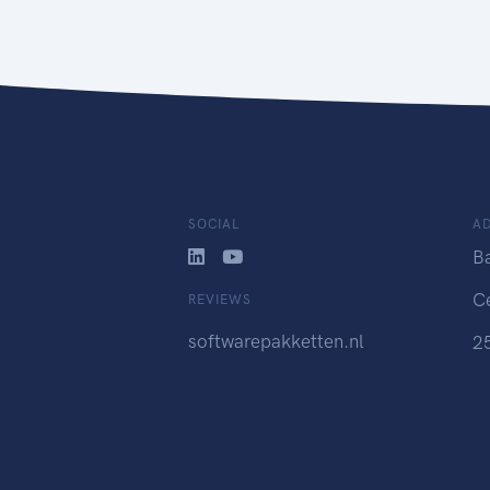
SOCIAL
A
B
C
REVIEWS
softwarepakketten.nl
2