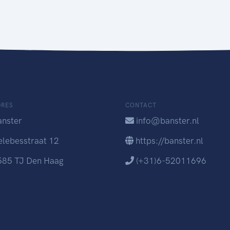
DRES
CONTACT
anster
info@banster.nl
elebesstraat 12
https://banster.nl
585 TJ Den Haag
(+31)6-52011696