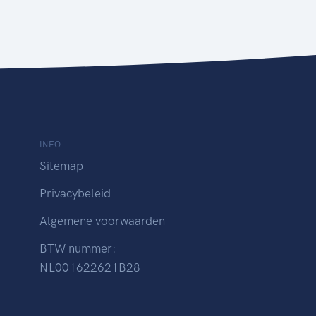
INFO
Sitemap
Privacybeleid
Algemene voorwaarden
BTW nummer:
NL001622621B28