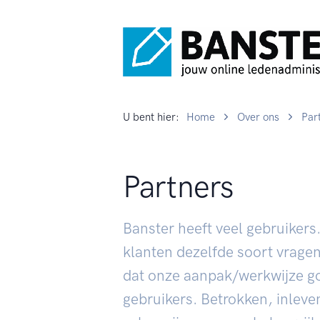
U bent hier:
Home
Over ons
Par
Partners
Banster heeft veel gebruikers.
klanten dezelfde soort vragen
dat onze aanpak/werkwijze go
gebruikers. Betrokken, inleve