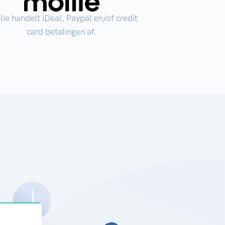
lie handelt iDeal, Paypal en/of credit
card betalingen af.