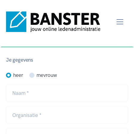
Home
Over ons
Gratis demo
Je gegevens
heer
mevrouw
Naam *
Organisatie *