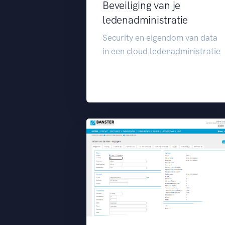
Beveiliging van je
ledenadministratie
Security en eigendom van data
in een cloud ledenadministratie