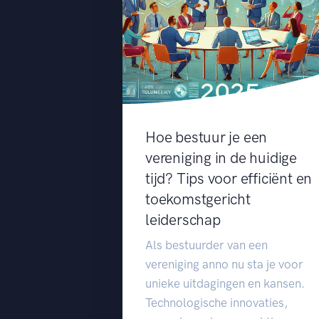
Hoe bestuur je een
vereniging in de huidige
tijd? Tips voor efficiënt en
toekomstgericht
leiderschap
Als bestuurder van een
vereniging anno nu sta je voor
unieke uitdagingen en kansen.
Technologische innovaties,