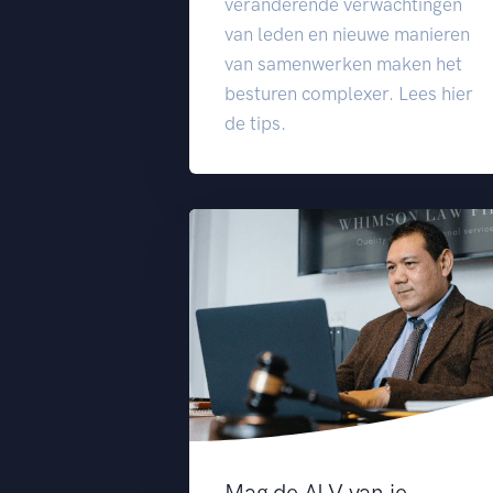
veranderende verwachtingen
van leden en nieuwe manieren
van samenwerken maken het
besturen complexer. Lees hier
de tips.
Mag de ALV van je