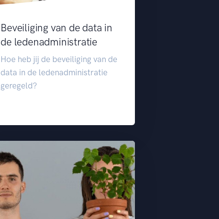
Beveiliging van de data in
de ledenadministratie
Hoe heb jij de beveiliging van de
data in de ledenadministratie
geregeld?