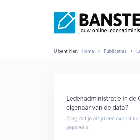
U bent hier:
Home
Publicaties
L
Ledenadministratie in de 
eigenaar van de data?
Zorg dat je altijd een export k
gegevens.