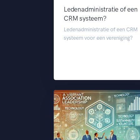
Ledenadministratie of een
CRM systeem?
Ledenadministratie of een CRM
systeem voor een vereniging?