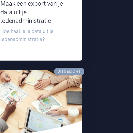
Maak een export van je
data uit je
ledenadministratie
Hoe haal je je data uit je
ledenadministratie?
UITGELICHT