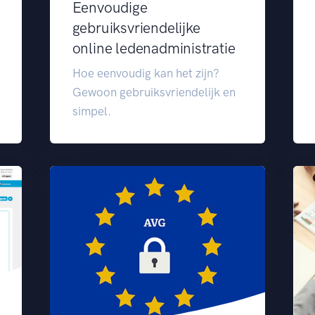
Eenvoudige
gebruiksvriendelijke
online ledenadministratie
Hoe eenvoudig kan het zijn?
Gewoon gebruiksvriendelijk en
simpel.