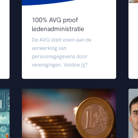
100% AVG proof
ledenadministratie
De AVG stelt eisen aan de
verwerking van
persoonsgegevens door
verenigingen. Voldoe jij?