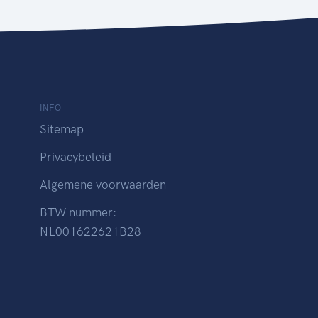
INFO
Sitemap
Privacybeleid
Algemene voorwaarden
BTW nummer:
NL001622621B28