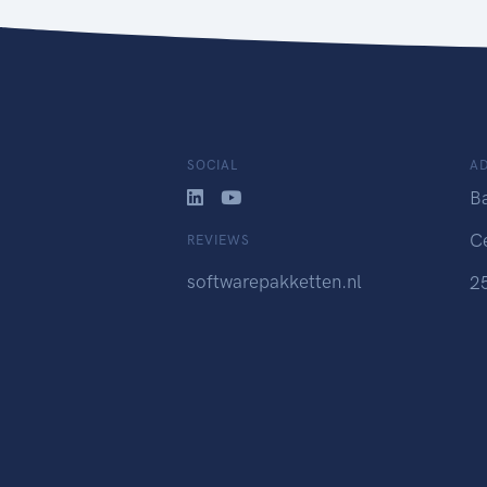
SOCIAL
A
B
C
REVIEWS
softwarepakketten.nl
2