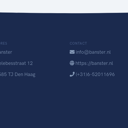
DRES
CONTACT
anster
info@banster.nl
elebesstraat 12
https://banster.nl
585 TJ Den Haag
(+31)6-52011696