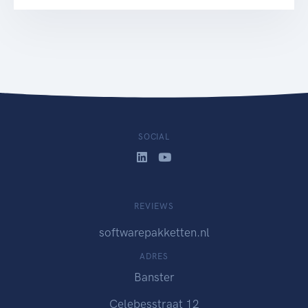
SOCIAL
REVIEWS
softwarepakketten.nl
ADRES
Banster
Celebesstraat 12