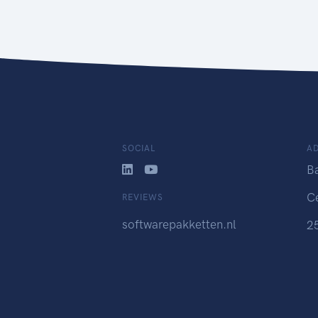
SOCIAL
A
B
C
REVIEWS
softwarepakketten.nl
2