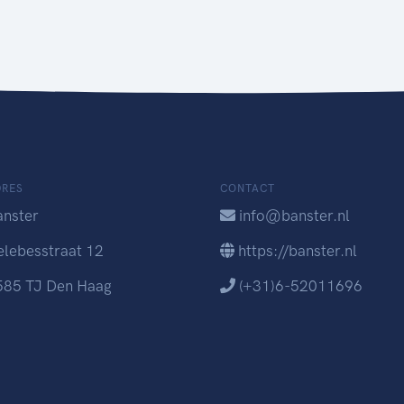
DRES
CONTACT
anster
info@banster.nl
elebesstraat 12
https://banster.nl
585 TJ Den Haag
(+31)6-52011696