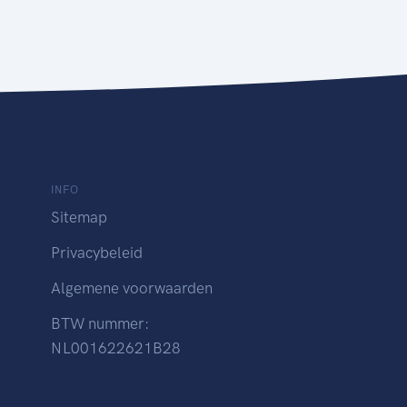
INFO
Sitemap
Privacybeleid
Algemene voorwaarden
BTW nummer:
NL001622621B28