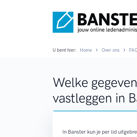
U bent hier:
Home
Over ons
FA
Welke gegevens
vastleggen in 
In Banster kun je per lid uitgeb