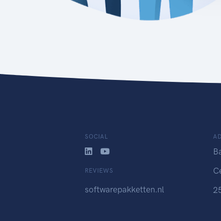
SOCIAL
A
B
C
REVIEWS
softwarepakketten.nl
2