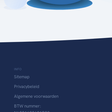
INFO
Sitemap
Privacybeleid
Algemene voorwaarden
BTW nummer: