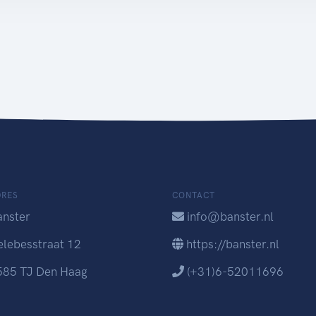
DRES
CONTACT
anster
info@banster.nl
elebesstraat 12
https://banster.nl
585 TJ Den Haag
(+31)6-52011696