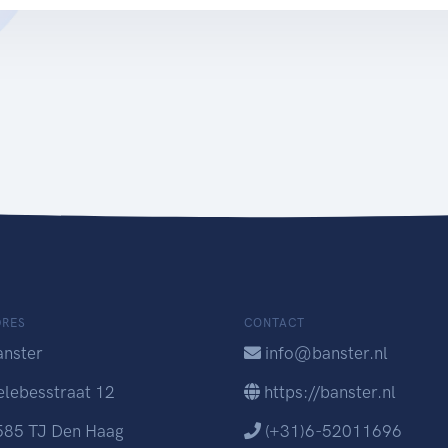
DRES
CONTACT
anster
info@banster.nl
elebesstraat 12
https://banster.nl
585 TJ Den Haag
(+31)6-52011696