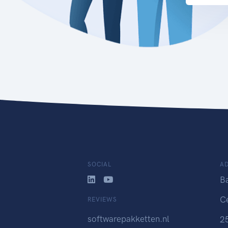
SOCIAL
A
B
C
REVIEWS
softwarepakketten.nl
2