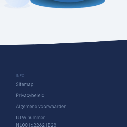
INFO
Sitemap
Privacybeleid
Algemene voorwaarden
BTW nummer:
NL001622621B28