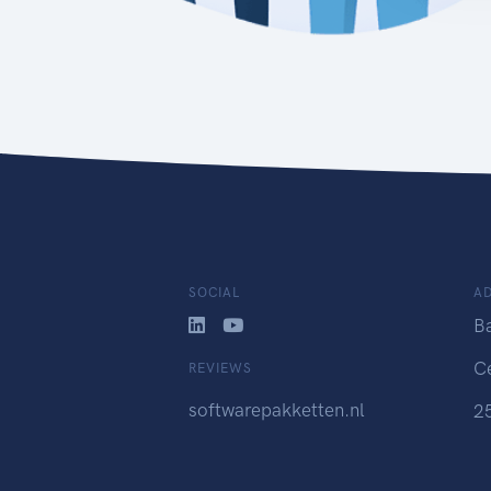
SOCIAL
A
B
C
REVIEWS
softwarepakketten.nl
2