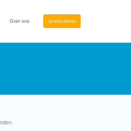
s
Over ons
Gratis demo
onden.