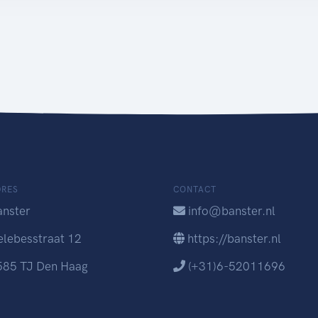
DRES
CONTACT
anster
info@banster.nl
elebesstraat 12
https://banster.nl
585 TJ Den Haag
(+31)6-52011696